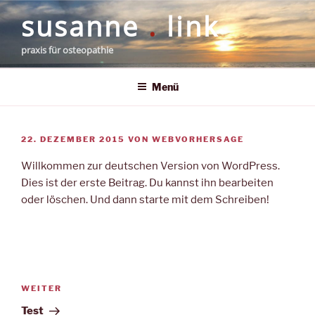
Zum
susanne
.
link
Inhalt
springen
praxis für osteopathie
Menü
VERÖFFENTLICHT
22. DEZEMBER 2015
VON
WEBVORHERSAGE
AM
Willkommen zur deutschen Version von WordPress.
Dies ist der erste Beitrag. Du kannst ihn bearbeiten
oder löschen. Und dann starte mit dem Schreiben!
Beitragsnavigation
Nächster
WEITER
Beitrag
Test